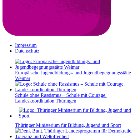
Impressum
Datenschutz
Europäische Jugendbildungs- und Jugendbegegnungsstätte
Weimar
Schule ohne Rassismus – Schule mit Courage.
Landeskoordination Thüringen
Thüringer Ministerium für Bildung, Jugend und Sport